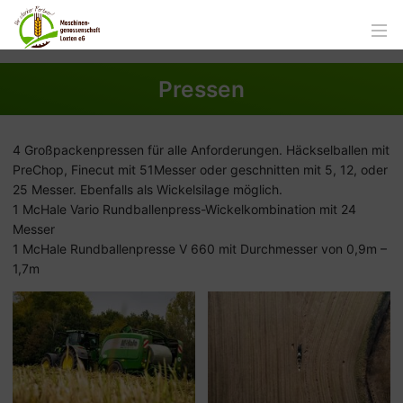
Pressen
4 Großpackenpressen für alle Anforderungen. Häckselballen mit
PreChop, Finecut mit 51Messer oder geschnitten mit 5, 12, oder
25 Messer. Ebenfalls als Wickelsilage möglich.
1 McHale Vario Rundballenpress-Wickelkombination mit 24
Messer
1 McHale Rundballenpresse V 660 mit Durchmesser von 0,9m –
1,7m