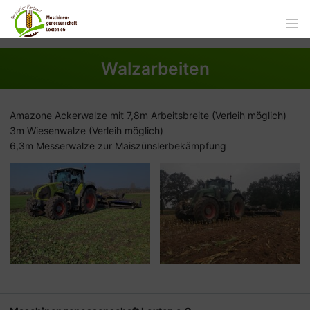
Walzarbeiten
Amazone Ackerwalze mit 7,8m Arbeitsbreite (Verleih möglich)
3m Wiesenwalze (Verleih möglich)
6,3m Messerwalze zur Maiszünslerbekämpfung